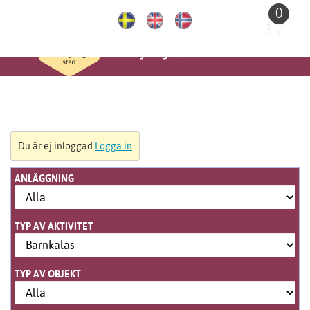
Till
0
huvudinnehållet
Du är ej inloggad
Logga in
ANLÄGGNING
TYP AV AKTIVITET
TYP AV OBJEKT