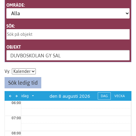
OMRÅDE:
SÖK:
OBJEKT
DUVBOSKOLAN GY SAL
Vy:
Sök ledig tid
den 8 augusti 2026
idag
DAG
VECKA
06:00
07:00
08:00