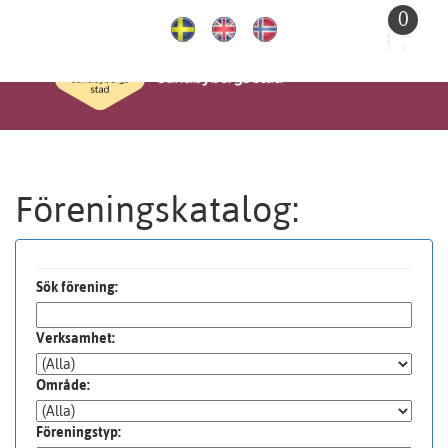
Till
0
huvudinnehållet
Föreningskatalog:
Sök förening:
Verksamhet:
Område:
Föreningstyp: