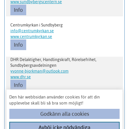
www.sundbybergscentern.se
Info
Centrumkyrkan i Sundbyberg
info@centrumkyrkan.se
www.centrumkyrkan.se
Info
DHR Delaktigher, Handlingskraft, Rörelsefrihet,
Sundbybergsavdelningen
yvonne-bjorkman@outlook.com
www.dhr.se
Info
Den här webbsidan använder cookies för att din
upplevelse skall bli så bra som möjligt!
Första
Förra
1
2
3
4
5
6
7
Godkänn alla cookies
8
9
10
Nästa
Sista
Avböj icke nödvändiga