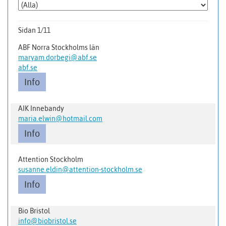
Sidan 1/11
ABF Norra Stockholms län
maryam.dorbegi@abf.se
abf.se
Info
AIK Innebandy
maria.elwin@hotmail.com
Info
Attention Stockholm
susanne.eldin@attention-stockholm.se
Info
Bio Bristol
info@biobristol.se