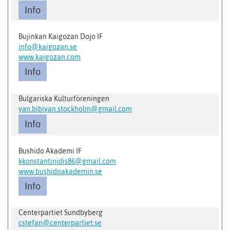
Info
Bujinkan Kaigozan Dojo IF
info@kaigozan.se
www.kaigozan.com
Info
Bulgariska Kulturföreningen
yan.bibiyan.stockholm@gmail.com
Info
Bushido Akademi IF
kkonstantinidis86@gmail.com
www.bushidoakademin.se
Info
Centerpartiet Sundbyberg
cstefan@centerpartiet.se