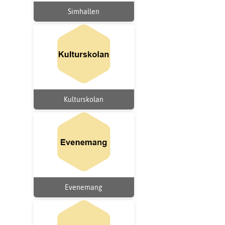
Simhallen
Kulturskolan
Evenemang